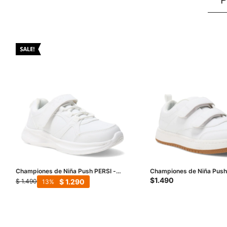
Championes de Niña Push PERSI -
Championes de Niña Push
Blanco
Blanco
$
1.490
$
1.290
$
1.490
13