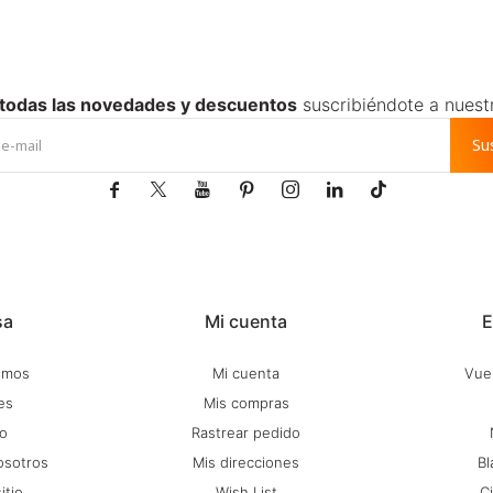
 todas las novedades y descuentos
suscribiéndote a nuest
Su







sa
Mi cuenta
E
omos
Mi cuenta
Vuel
es
Mis compras
o
Rastrear pedido
osotros
Mis direcciones
Bl
itio
Wish List
C