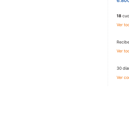
6.80
18
cuo
Ver to
Recibe
Ver to
30 día
Ver co