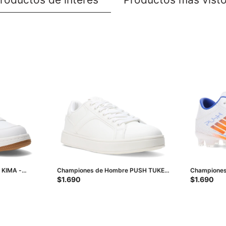
 KIMA -
Championes de Hombre PUSH TUKE -
Championes 
Blanco
Blanco
$
1.690
$
1.690