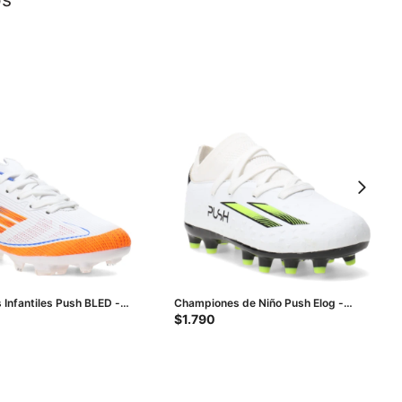
Infantiles Push BLED -
Championes de Niño Push Elog -
Blanco
$
1.790