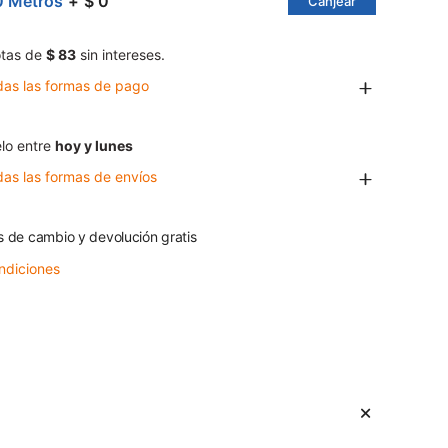
0 Metros
$ 0
Canjear
tas de
$ 83
sin intereses.
das las formas de pago
lo entre
hoy y lunes
das las formas de envíos
s de cambio y devolución gratis
ndiciones