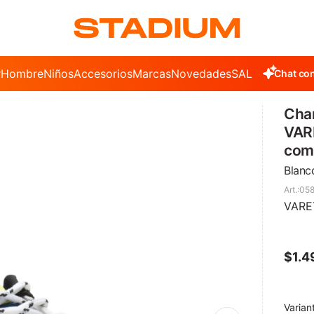
r
Hombre
Niños
Accesorios
Marcas
Novedades
SALE
Chat con
Cha
VAR
com
Blanc
058
VARE
$
1.4
Varian