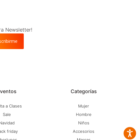
ra Newsletter!
scribirme
ventos
Categorías
ta a Clases
Mujer
Sale
Hombre
Navidad
Niños
ack friday
Accesorios
Accesib
iberlunes
Marcas