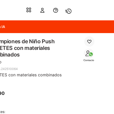
 IA
mpiones de Niño Push
ETES con materiales
binados
Contacto
o
.242510064
TES con materiales combinados
90
tes: