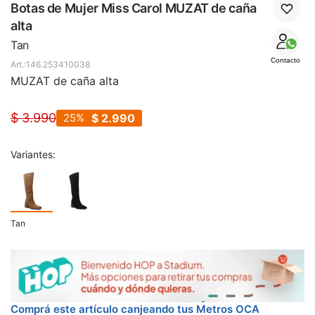
SALE
Botas de Mujer Miss Carol MUZAT de caña
alta
Tan
Contacto
146.253410038
MUZAT de caña alta
$
3.990
25
$
2.990
Variantes:
Tan
Comprá este artículo canjeando tus Metros OCA