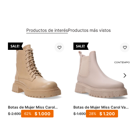
Productos de interés
Productos más vistos
Botas de Mujer Miss Carol
Botas de Mujer Miss Carol Vani
THAI acordonada y con cierre -
De Lluvia - Tan
$
1.000
$
1.200
$
2.690
$
1.690
62
28
Tan