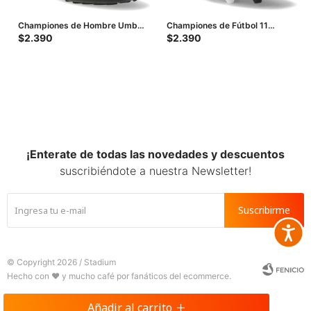
Championes de Hombre Umbro
Championes de Fútbol 11
Classico III TF - Blanco - Negro
Hombre Umbro Classico III HG
$
2.390
$
2.390
- Blanco - Negro
¡Enterate de todas las novedades y descuentos
suscribiéndote a nuestra Newsletter!
Suscribirme
Accesib







© Copyright 2026 / Stadium
Añadir al carrito