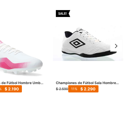
 de Fútbol Hombre Umbro
Championes de Fútbol Sala Hombre
lanco - Rosado
Umbro Classico II IC - Blanco - Negro
$
2.190
$
2.290
$
2.590
11