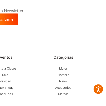
ra Newsletter!
scribirme
ventos
Categorías
ta a Clases
Mujer
Sale
Hombre
Navidad
Niños
ack friday
Accesorios
Accesib
iberlunes
Marcas