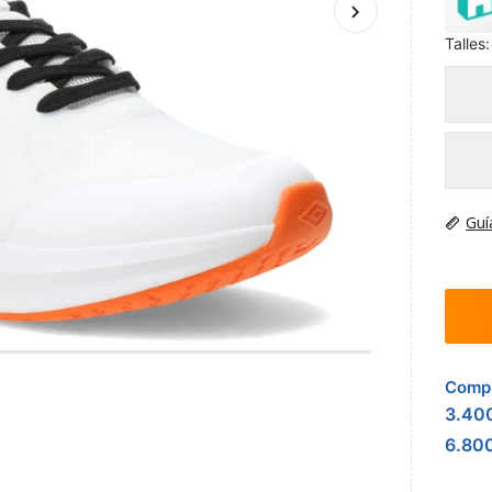
Talles:
Guí
Compr
3.40
6.80