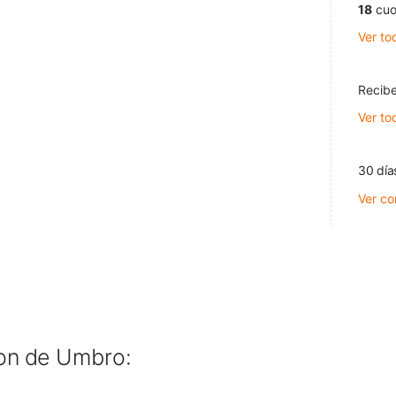
18
cuo
Ver to
Recibe
Ver to
30 día
Ver co
hon de
Umbro: