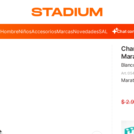
r
Hombre
Niños
Accesorios
Marcas
Novedades
SALE
Chat con
Cha
Mar
Blanc
05
Mara
$
2.