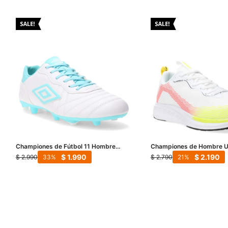
Championes de Fútbol 11 Hombre
Championes de Hombre 
Umbro Touch FG - Blanco - Celeste
Primus - Blanco - Rojo - 
$
1.990
$
2.190
$
2.990
$
2.790
33
21