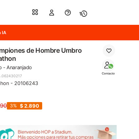
 IA
mpiones de Hombre Umbro
athon
o - Anaranjado
Contacto
4.062430217
thon - 20106243
990
3
$
2.890