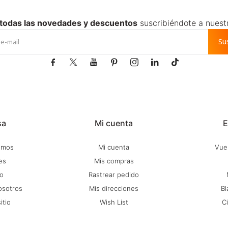
 todas las novedades y descuentos
suscribiéndote a nuest
Su







sa
Mi cuenta
E
omos
Mi cuenta
Vuel
es
Mis compras
o
Rastrear pedido
osotros
Mis direcciones
Bl
itio
Wish List
C