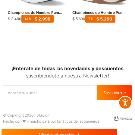
Championes de Hombre Puma
Championes de Hombre Puma
Night Runner V3 - Verde Lima -
Park Life Style SK8 - Verde -
$
2.990
$
5.290
$
3.490
$
5.690
14
7
Negro
Beige Arena
¡Enterate de todas las novedades y descuentos
suscribiéndote a nuestra Newsletter!
Suscribirme
Accesib







© Copyright 2026 / Stadium