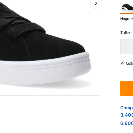
Negro -
Talles:
Guí
Compr
3.40
6.80