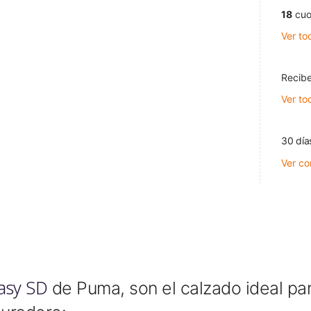
18
cuo
Ver to
Recibe
Ver to
30 día
Ver co
asy SD
de Puma, son el calzado ideal par