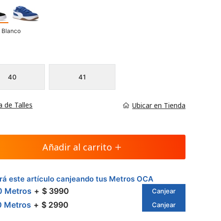
 Blanco
40
41
a de Talles
Ubicar en Tienda
Añadir al carrito
á este artículo canjeando tus Metros OCA
0 Metros
$ 3990
Canjear
0 Metros
$ 2990
Canjear