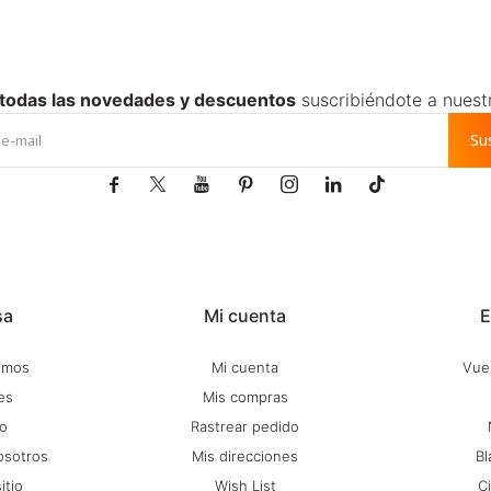
 todas las novedades y descuentos
suscribiéndote a nuest
Su







sa
Mi cuenta
E
omos
Mi cuenta
Vuel
es
Mis compras
o
Rastrear pedido
osotros
Mis direcciones
Bl
itio
Wish List
C