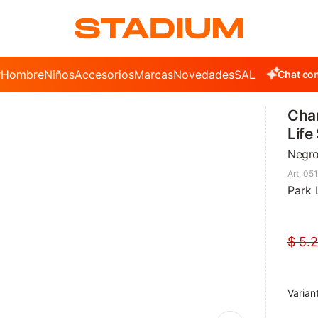
r
Hombre
Niños
Accesorios
Marcas
Novedades
SALE
Chat con
Cha
Life
Negro
051
Park 
$
5.
Varian