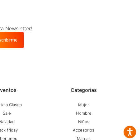
ra Newsletter!
scribirme
ventos
Categorías
ta a Clases
Mujer
Sale
Hombre
Navidad
Niños
ack friday
Accesorios
Accesib
iberlunes
Marcas