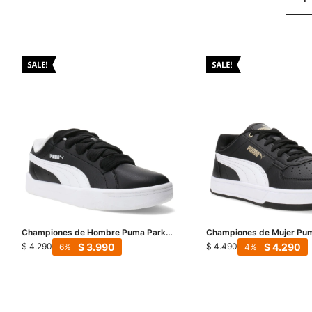
Championes de Hombre Puma Park
Championes de Mujer Pum
Life Style Easy - Negro - Blanco
- Negro - Blanco
$
3.990
$
4.290
$
4.290
$
4.490
6
4