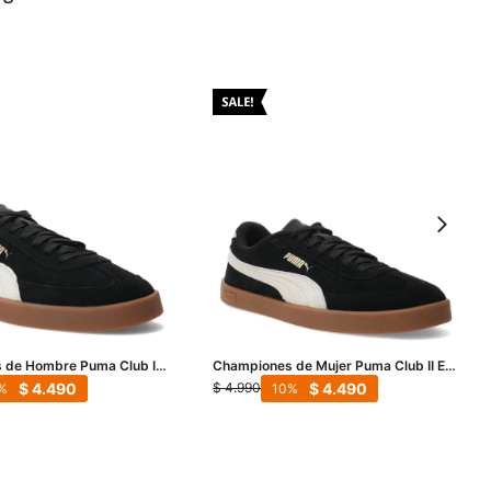
 de Hombre Puma Club II
Championes de Mujer Puma Club II Era
 Negro - Beige Natural
Suede - Negro - Natural
$
4.490
$
4.490
$
4.990
10