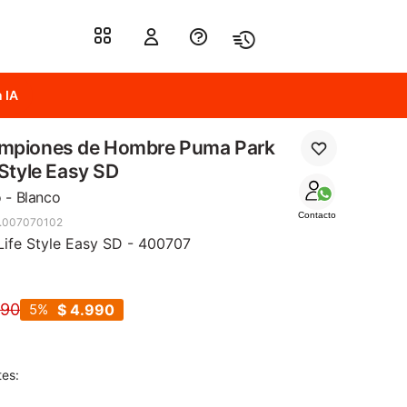
 IA
mpiones de Hombre Puma Park
 Style Easy SD
 - Blanco
Contacto
.007070102
Life Style Easy SD - 400707
290
5
$
4.990
tes: