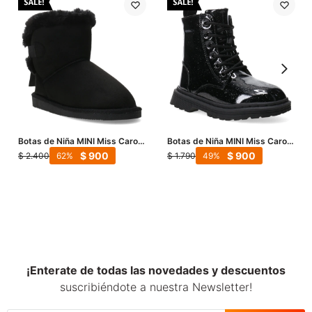
Botas de Niña MINI Miss Carol
Botas de Niña MINI Miss Carol
Teipi - Negro
CLUTCHY acordonada - Negro
$
900
$
900
$
2.400
$
1.790
62
49
¡Enterate de todas las novedades y descuentos
suscribiéndote a nuestra Newsletter!