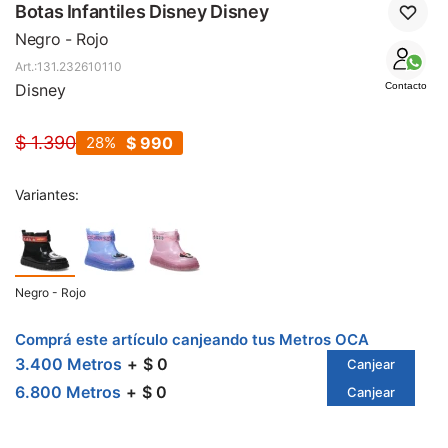
SALE
Botas Infantiles Disney Disney
Negro - Rojo
131.232610110
Disney
Contacto
$
1.390
28
$
990
Variantes:
Negro - Rojo
Comprá este artículo canjeando tus Metros OCA
3.400 Metros
$ 0
Canjear
6.800 Metros
$ 0
Canjear