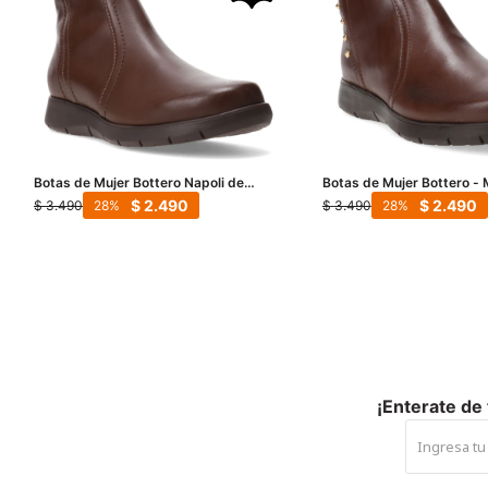
Botas de Mujer Bottero Napoli de
Botas de Mujer Bottero -
Cuero - Marrón Madera
Madera
$
2.490
$
2.490
$
3.490
$
3.490
28
28
¡Enterate de