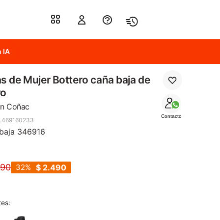
 IA
s de Mujer Bottero caña baja de
ro
n Coñac
Contacto
.469160233
baja 346916
690
32
$
2.490
tes: