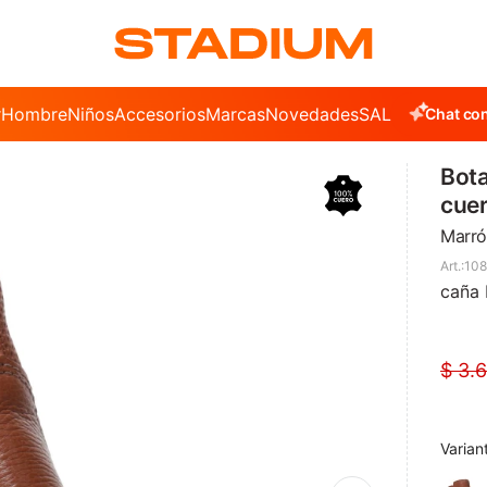
r
Hombre
Niños
Accesorios
Marcas
Novedades
SALE
Chat con
Bota
cue
Marró
108
caña 
$
3.
Varian