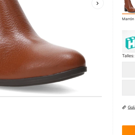
Marrón
Talles:
Guí