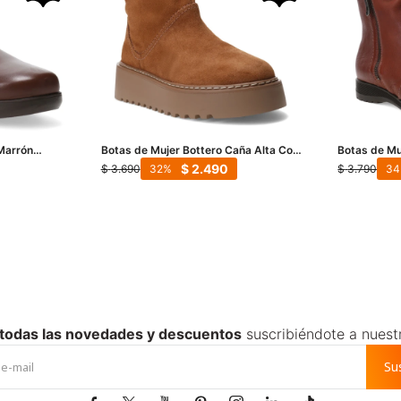
 Marrón
Botas de Mujer Bottero Caña Alta Con
Botas de Mu
Piel - Marrón Camel
Cuero - Ma
$
2.490
$
3.690
$
3.790
32
34
 todas las novedades y descuentos
suscribiéndote a nuest
Su