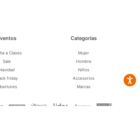
ventos
Categorías
ta a Clases
Mujer
Sale
Hombre
Navidad
Niños
ack friday
Accesorios
Accesib
iberlunes
Marcas