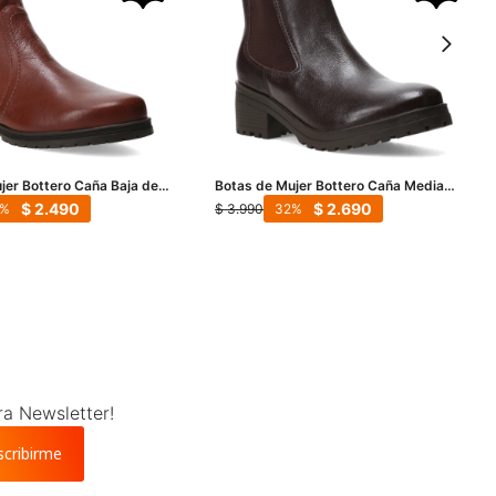
jer Bottero Caña Baja de
Botas de Mujer Bottero Caña Media
rrón Coñac
de Cuero - Marrón
$
2.490
$
2.690
$
3.990
32
ra Newsletter!
scribirme