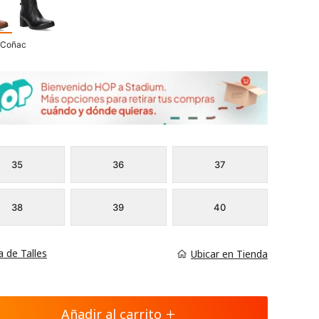
 Coñac
35
36
37
38
39
40
a de Talles
Ubicar en Tienda
Añadir al carrito