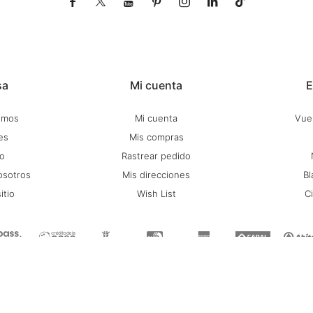







sa
Mi cuenta
E
omos
Mi cuenta
Vuel
es
Mis compras
o
Rastrear pedido
osotros
Mis direcciones
Bl
itio
Wish List
C