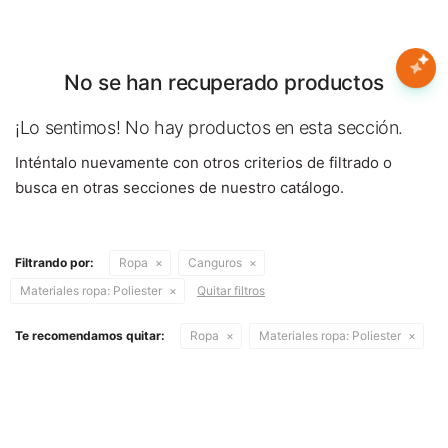
Nota:
este
sitio
web
No se han recuperado productos
Mujer
incluye
un
¡Lo sentimos! No hay productos en esta sección.
sistema
Hombre
Inténtalo nuevamente con otros criterios de filtrado o
de
accesibilidad.
busca en otras secciones de nuestro catálogo.
Niños
Filtrando por:
Ropa
Canguros
Accesorios
Materiales ropa:
Poliester
Quitar filtros
Marcas
Te recomendamos quitar:
Ropa
Materiales ropa:
Poliester
Novedades