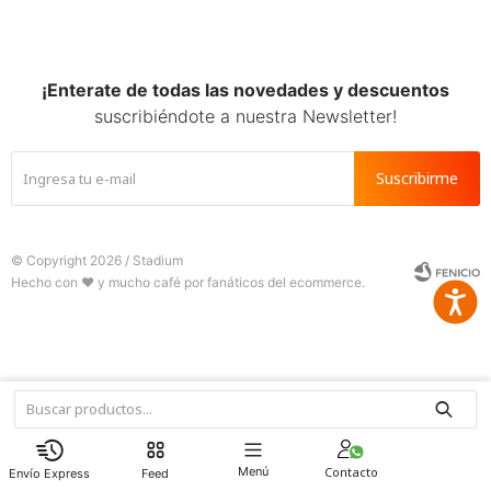
SALE
¡Enterate de todas las novedades y descuentos
suscribiéndote a nuestra Newsletter!
Suscribirme
© Copyright 2026 / Stadium
Accesib







Fenicio
Menú
Feed