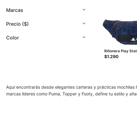
con
discapacidad
Marcas
visual
que
Precio
($)
están
usando
Color
un
lector
Riñonera Play Stat
de
PlayStation - Negr
$
1.290
pantalla;
Presione
Control-
F10
Aquí encontrarás desde elegantes carteras y prácticas mochilas 
para
marcas líderes como Puma, Topper y Footy, define tu estilo y aña
abrir
un
menú
de
accesibilidad.