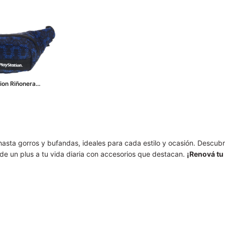
ion Riñonera
o - Azul
hasta gorros y bufandas, ideales para cada estilo y ocasión. Descub
de un plus a tu vida diaria con accesorios que destacan.
¡Renová tu