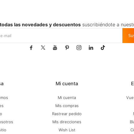
 todas las novedades y descuentos
suscribiéndote a nuest
Su







sa
Mi cuenta
E
omos
Mi cuenta
Vuel
es
Mis compras
o
Rastrear pedido
osotros
Mis direcciones
Bl
itio
Wish List
C