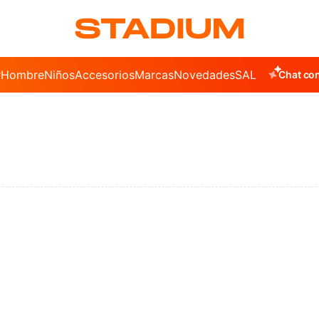
r
Hombre
Niños
Accesorios
Marcas
Novedades
SALE
Chat con