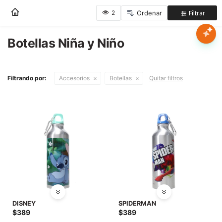
Nota:
este
sitio
web
Botellas Niña y Niño
Mujer
incluye
un
sistema
Hombre
Filtrando por:
Accesorios
Botellas
Quitar filtros
de
accesibilidad.
Niños
Accesorios
Marcas
Novedades
DISNEY
SPIDERMAN
$
389
$
389