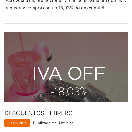
¡Aprovechá las promociones en el local #Stadium que más
te guste y comprá con un 18,03% de descuento!
DESCUENTOS FEBRERO
Publicado en:
Noticias
06
feb
2019