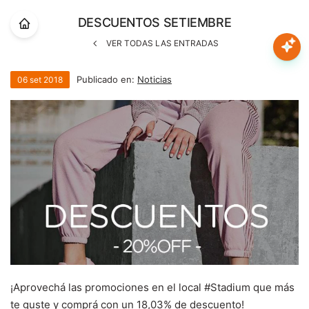
Nota:
DESCUENTOS SETIEMBRE
este
sitio
VER TODAS LAS ENTRADAS
web
Mujer
incluye
Publicado en:
Noticias
06
set
2018
un
sistema
Hombre
de
accesibilidad.
Niños
Accesorios
Marcas
Novedades
¡Aprovechá las promociones en el local #Stadium que más
te guste y comprá con un 18,03% de descuento!