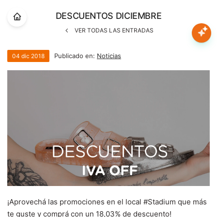
Nota:
DESCUENTOS DICIEMBRE
este
sitio
VER TODAS LAS ENTRADAS
web
Mujer
incluye
Publicado en:
Noticias
04
dic
2018
un
sistema
Hombre
de
accesibilidad.
Niños
Accesorios
Marcas
Novedades
¡Aprovechá las promociones en el local #Stadium que más
te guste y comprá con un 18,03% de descuento!