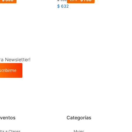
$
632
ra Newsletter!
scribirme
ventos
Categorías
ta a Clases
Mujer