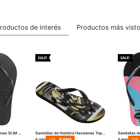
roductos de interés
Productos más vist
anas SLIM -
Sandalias de Hombre Havaianas Top
Sandalias d
Athletic - Negro
Pallete Glo
$
690
$
790
$
890
12
22