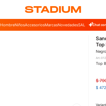
r
Hombre
Niños
Accesorios
Marcas
Novedades
SALE
Chat con
San
Top 
Negro
012
Top B
$
79
$
47
Varian