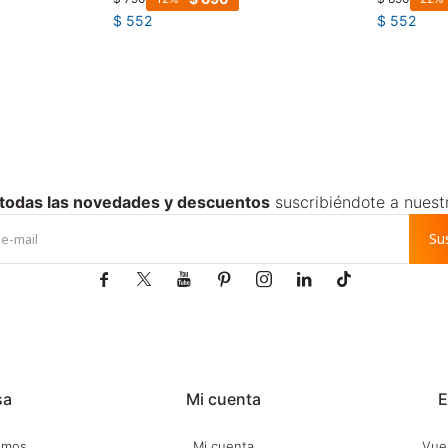
$
552
$
552
 todas las novedades y descuentos
suscribiéndote a nuest
Su







sa
Mi cuenta
E
omos
Mi cuenta
Vuel