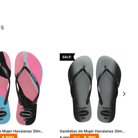
os
e Mujer Havaianas Slim
Sandalias de Mujer Havaianas Slim
w - Negro
Gloss - Negro
$
690
$
790
$
990
20