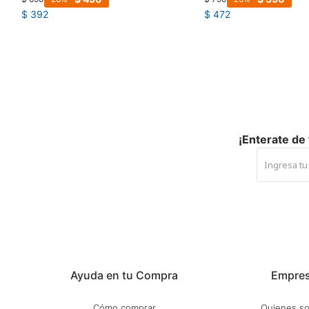
$
392
$
472
¡Enterate de
Ayuda en tu Compra
Empre
Cómo comprar
Quienes s