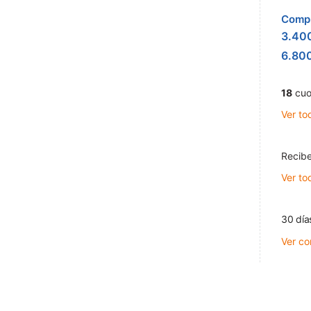
Compr
3.40
6.80
18
cuo
Ver to
Recibe
Ver to
30 día
Ver co