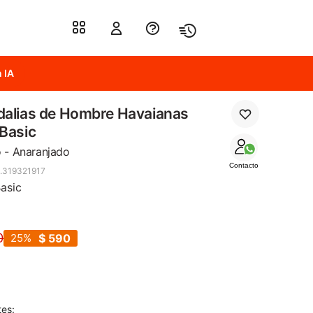
 IA
dalias de Hombre Havaianas
Basic
 - Anaranjado
Contacto
.319321917
asic
0
25
$
590
2
tes: