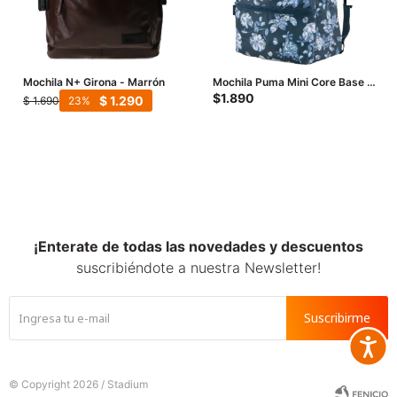
Mochila N+ Girona - Marrón
Mochila Puma Mini Core Base -
Azul Marino
$
1.890
$
1.290
$
1.690
23
¡Enterate de todas las novedades y descuentos
suscribiéndote a nuestra Newsletter!
Suscribirme
Accesib







© Copyright 2026 / Stadium