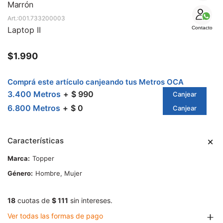
SALE
Marrón
001.733200003
Laptop II
Contacto
$
1.990
Comprá este artículo canjeando tus Metros OCA
3.400 Metros
$ 990
Canjear
6.800 Metros
$ 0
Canjear
Características
Marca
Topper
Género
Hombre, Mujer
18
cuotas de
$ 111
sin intereses.
Ver todas las formas de pago