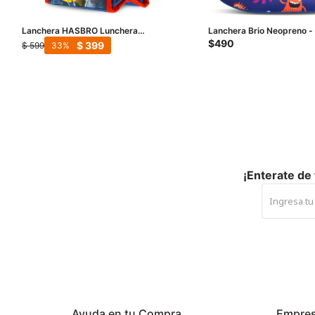
Lanchera HASBRO Lunchera
Lanchera Brio Neopreno -
Transformers - Azul - Rojo - Amarillo
$
490
$
399
$
599
33
¡Enterate de
Ayuda en tu Compra
Empre