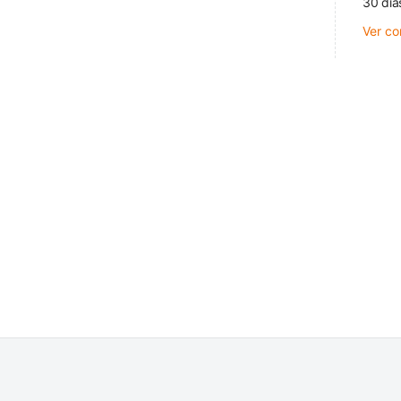
30 día
Ver co