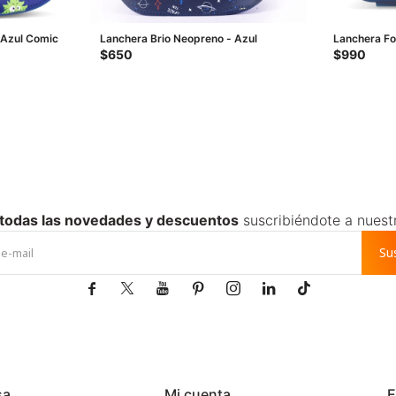
 Azul Comic
Lanchera Brio Neopreno - Azul
Lanchera Fo
Azul - Celes
$
650
$
990
 todas las novedades y descuentos
suscribiéndote a nuest
Su







sa
Mi cuenta
E