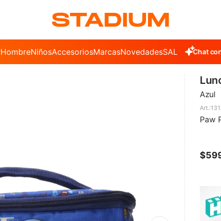
r
Hombre
Niños
Accesorios
Marcas
Novedades
SALE
Chat con
Lunc
Azul
13
Paw P
$
59