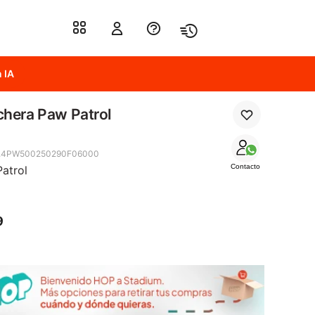
 IA
hera Paw Patrol
1.4PW500250290F06000
Contacto
atrol
9