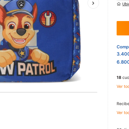
Ubi
Compr
3.40
6.80
18
cuo
Ver to
Recibe
Ver to