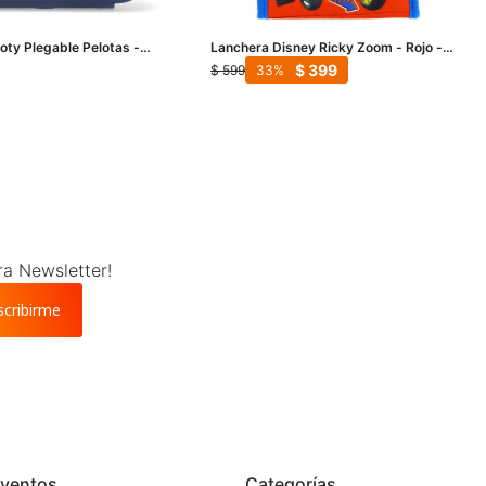
oty Plegable Pelotas -
Lanchera Disney Ricky Zoom - Rojo -
te - Blanco
Azul
$
399
$
599
33
ra Newsletter!
scribirme
ventos
Categorías