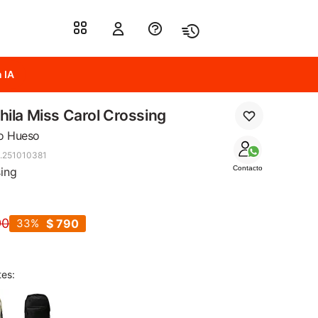
 IA
ila Miss Carol Crossing
o Hueso
.251010381
Contacto
ing
90
33
$
790
tes: