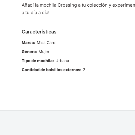
Añadí la mochila Crossing a tu colección y experiment
a tu día a día!.
Características
Marca
Miss Carol
Género
Mujer
Tipo de mochila
Urbana
Cantidad de bolsillos externos
2