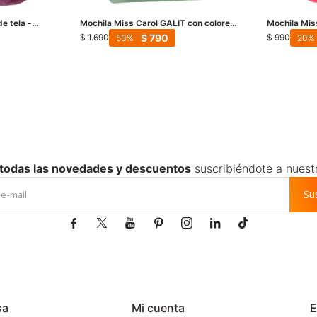
e tela -
Mochila Miss Carol GALIT con colores
Mochila Mis
combinados - Verde
cuadrada - 
$
790
$
1.690
$
990
53
20
 todas las novedades y descuentos
suscribiéndote a nuest
Su







sa
Mi cuenta
E