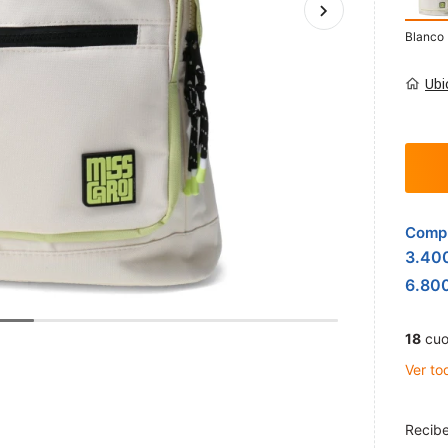
Blanco
Ubi
Compr
3.40
6.80
18
cuo
Ver to
Recibe