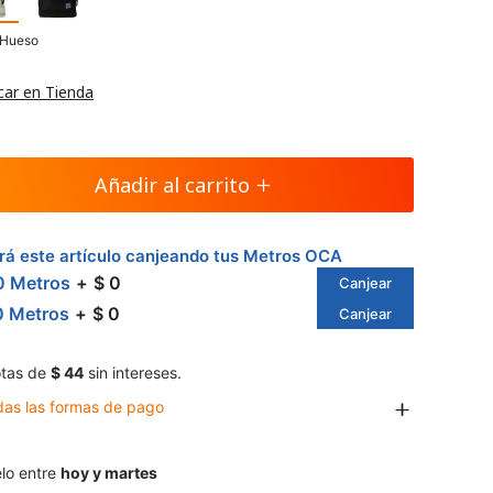
 Hueso
car en Tienda
Añadir al carrito
á este artículo canjeando tus Metros OCA
0 Metros
$ 0
Canjear
0 Metros
$ 0
Canjear
tas de
$ 44
sin intereses.
das las formas de pago
lo entre
hoy y martes