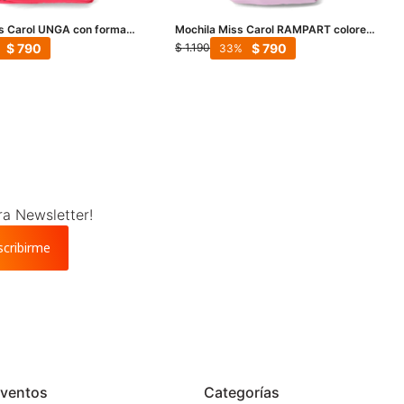
s Carol UNGA con forma
Mochila Miss Carol RAMPART colores
Fucsia
pastel - Lila
$
790
$
790
$
1.190
33
ra Newsletter!
scribirme
ventos
Categorías