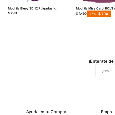
Mochila Bluey 3D 12 Pulgadas -
Mochila Miss Carol ROLS d
Rosado
Bordó
$
790
$
790
$
1.490
46
¡Enterate de
Ayuda en tu Compra
Empre