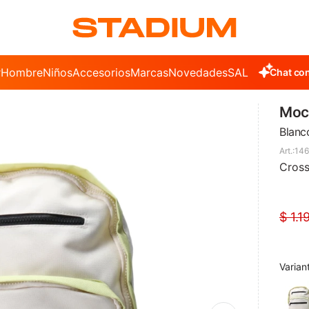
r
Hombre
Niños
Accesorios
Marcas
Novedades
SALE
Chat con
Moch
Blanc
146
Cross
$
1.1
Varian