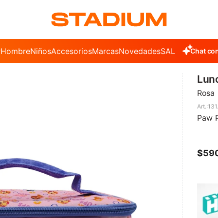
r
Hombre
Niños
Accesorios
Marcas
Novedades
SALE
Chat con
Lunc
Rosa
131
Paw 
$
59