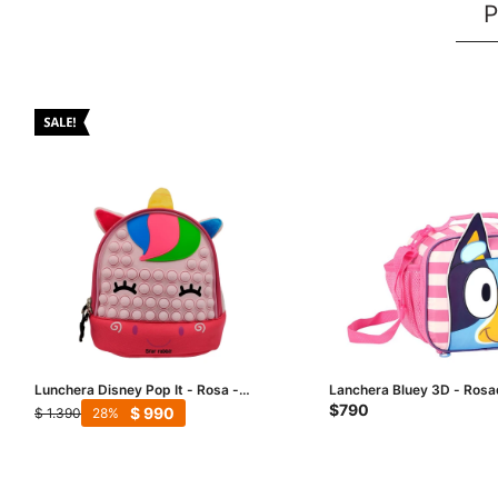
P
Lunchera Disney Pop It - Rosa -
Lanchera Bluey 3D - Ros
Fucsia
$
790
$
990
$
1.390
28