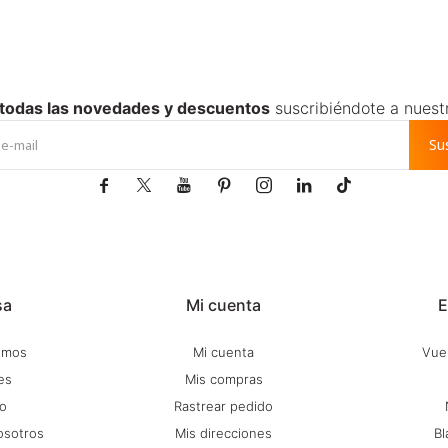
 todas las novedades y descuentos
suscribiéndote a nuest
Su







sa
Mi cuenta
E
omos
Mi cuenta
Vuel
es
Mis compras
o
Rastrear pedido
osotros
Mis direcciones
Bl