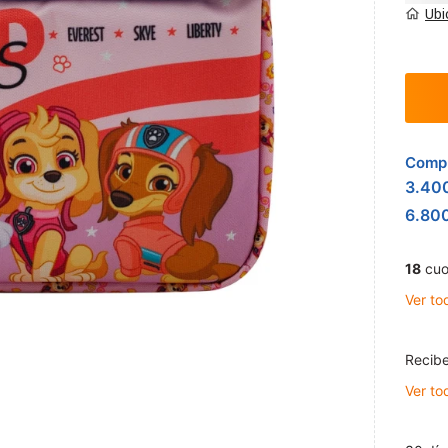
Ubi
Compr
3.40
6.80
18
cuo
Ver to
Recibe
Ver to