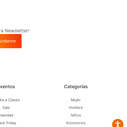
ra Newsletter!
scribirme
ventos
Categorías
ta a Clases
Mujer
Sale
Hombre
Navidad
Niños
ack friday
Accesorios
Accesib