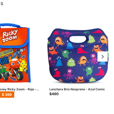
os
sney Ricky Zoom - Rojo -
Lanchera Brio Neopreno - Azul Comic
$
490
$
399