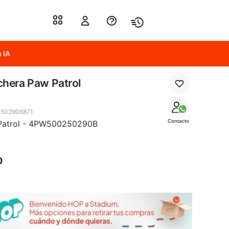
 IA
hera Paw Patrol
.502906871
Contacto
Patrol - 4PW500250290B
0