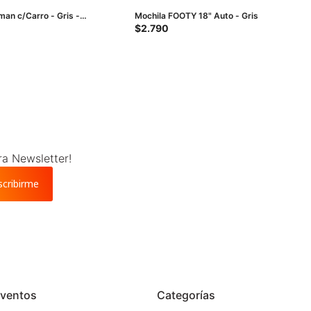
man c/Carro - Gris -
Mochila FOOTY 18" Auto - Gris
zul
$
2.790
ra Newsletter!
scribirme
ventos
Categorías