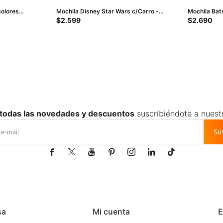
colores
Mochila Disney Star Wars c/Carro -
Mochila Bat
Gris - Multicolor
Amarillo - A
$
2.599
$
2.690
 todas las novedades y descuentos
suscribiéndote a nuest
Su







sa
Mi cuenta
E