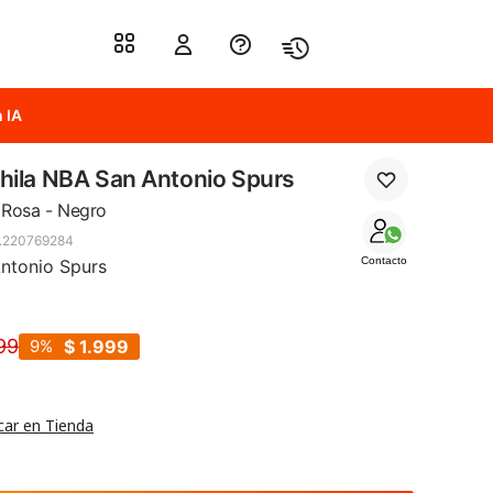
 IA
ila NBA San Antonio Spurs
- Rosa - Negro
.220769284
Contacto
ntonio Spurs
99
9
$
1.999
car en Tienda