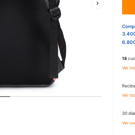
Compr
3.40
6.80
18
cuo
Ver to
Recibe
Ver to
30 día
Ver co