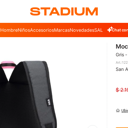
r
Hombre
Niños
Accesorios
Marcas
Novedades
SALE
Chat con
Moch
Gris 
122
San A
$
2.1
Ubi