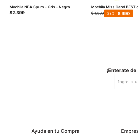
Mochila NBA Spurs - Gris - Negro
Mochila Miss Carol BEST 
combinados - Gris
$
2.399
$
990
$
1.390
28
¡Enterate de
Ayuda en tu Compra
Empre