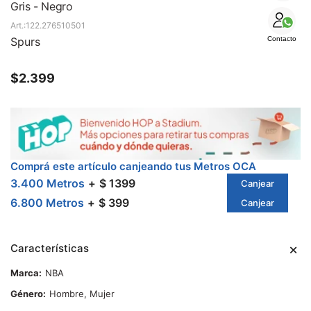
SALE
Gris - Negro
122.276510501
Spurs
Contacto
$
2.399
Comprá este artículo canjeando tus Metros OCA
3.400 Metros
$ 1399
Canjear
6.800 Metros
$ 399
Canjear
Características
Marca
NBA
Género
Hombre, Mujer