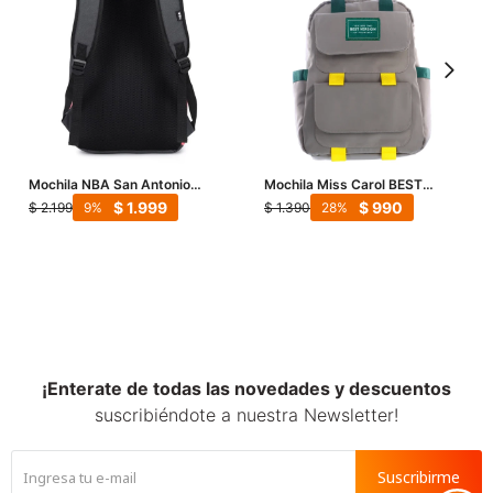
Mochila NBA San Antonio
Mochila Miss Carol BEST
Spurs - Gris - Rosa - Negro
colores combinados - Gris
$
1.999
$
990
$
2.199
$
1.390
9
28
¡Enterate de todas las novedades y descuentos
suscribiéndote a nuestra Newsletter!
Suscribirme