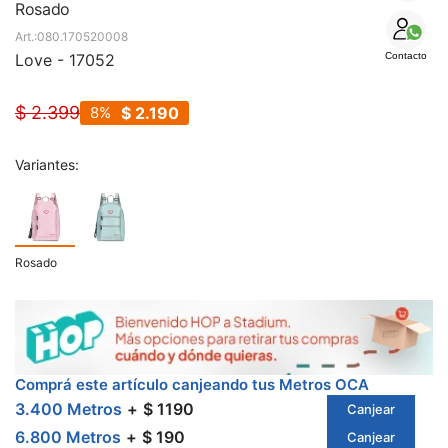
SALE
Rosado
080.170520008
Love - 17052
Contacto
$
2.399
8
$
2.190
Variantes:
Rosado
Comprá este artículo canjeando tus Metros OCA
3.400 Metros
$ 1190
Canjear
6.800 Metros
$ 190
Canjear