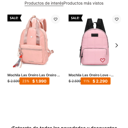
Productos de interés
Productos más vistos
Mochila Las Oreiro Las Oreiro -
Mochila Las Oreiro Love -
Rosa
Rosado
$
1.990
$
2.290
$
2.599
$
2.599
23
11