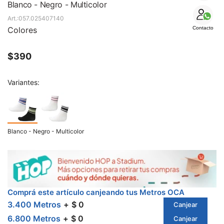
SALE
Blanco - Negro - Multicolor
057.025407140
Colores
Contacto
$
390
Variantes:
Blanco - Negro - Multicolor
Comprá este artículo canjeando tus Metros OCA
3.400 Metros
$ 0
Canjear
6.800 Metros
$ 0
Canjear