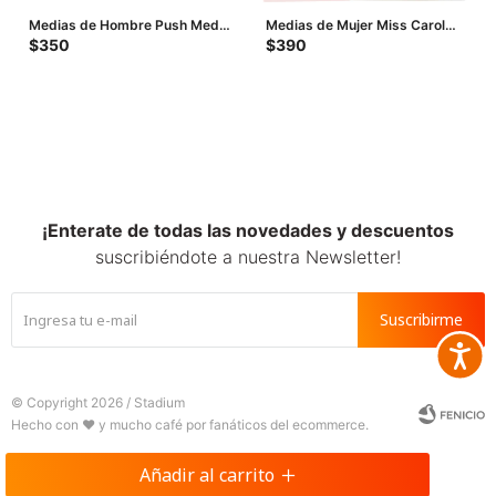
Medias de Hombre Push Media
Medias de Mujer Miss Carol
pack x 2 largo multicolor -
Media pack x2 largo - Lila -
$
350
$
390
Multicolor - Gris
Blanco
¡Enterate de todas las novedades y descuentos
suscribiéndote a nuestra Newsletter!
Suscribirme
Accesib







© Copyright 2026 / Stadium
Añadir al carrito