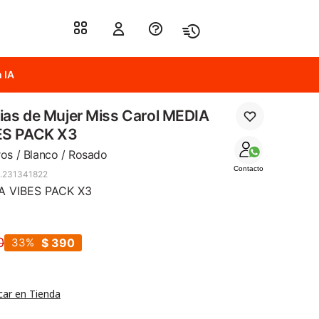
 IA
as de Mujer Miss Carol MEDIA
ES PACK X3
os / Blanco / Rosado
Contacto
.231341822
A VIBES PACK X3
0
33
$
390
car en Tienda