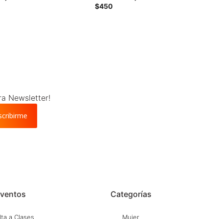
lticolor
colores x3 - Multicolor
$
450
ra Newsletter!
scribirme
ventos
Categorías
ta a Clases
Mujer