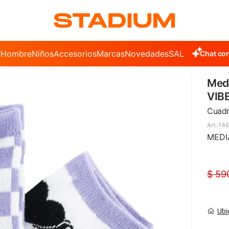
r
Hombre
Niños
Accesorios
Marcas
Novedades
SALE
Chat con
Medi
VIB
Cuadr
146
MEDI
$
59
Ubi