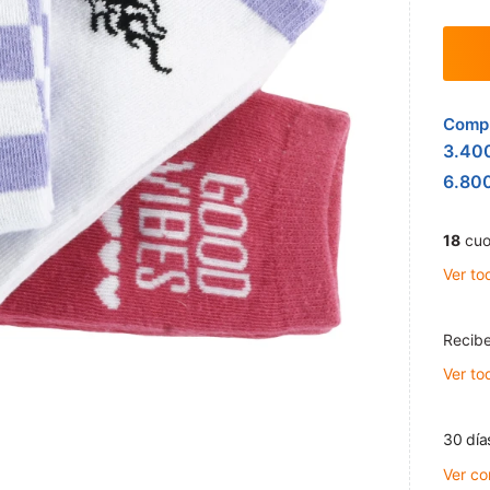
Compr
3.40
6.80
18
cuo
Ver to
Recibe
Ver to
30 día
Ver co