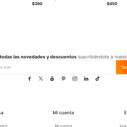
ris - Rosado
pack x2 largo - Lila - Blanco
colores - Mu
$
390
$
450
 todas las novedades y descuentos
suscribiéndote a nuest
Su







sa
Mi cuenta
E
omos
Mi cuenta
Vuel