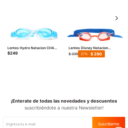
Lentes Hydro Natacion CHAMP
Lentes Disney Natacion
JR - Celeste
Nacional - Multicolor
$
249
$
290
$
399
27
¡Enterate de todas las novedades y descuentos
suscribiéndote a nuestra Newsletter!
Suscribirme