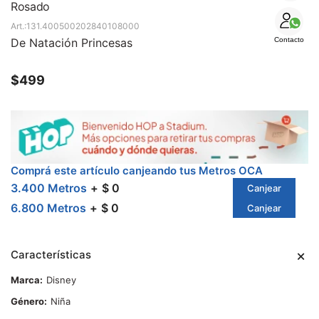
SALE
Rosado
131.400500202840108000
De Natación Princesas
Contacto
$
499
Comprá este artículo canjeando tus Metros OCA
3.400 Metros
$ 0
Canjear
6.800 Metros
$ 0
Canjear
Características
Marca
Disney
Género
Niña