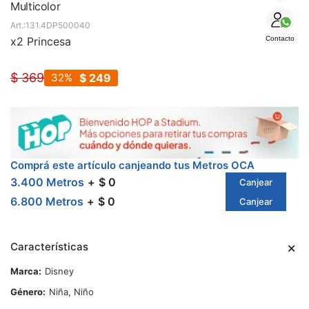
SALE
Multicolor
131.4DP500040
x2 Princesa
Contacto
$
369
32
$
249
Comprá este artículo canjeando tus Metros OCA
3.400 Metros
$ 0
Canjear
6.800 Metros
$ 0
Canjear
Características
Marca
Disney
Género
Niña, Niño