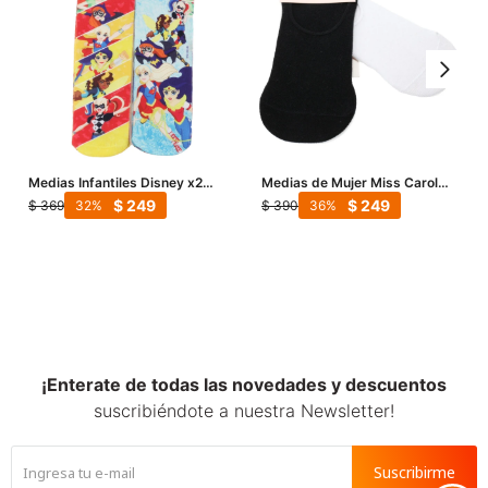
Medias Infantiles Disney x2
Medias de Mujer Miss Carol
Super Hero - Multicolor
Media pack x2 solid - Negro -
$
249
$
249
$
369
$
390
32
36
Blanco
¡Enterate de todas las novedades y descuentos
suscribiéndote a nuestra Newsletter!
Suscribirme