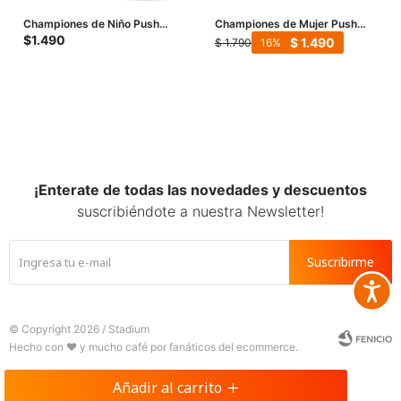
Championes de Niño Push
Championes de Mujer Push
VARETES con materiales
GODERICH - Gris
$
1.490
$
1.490
$
1.790
16
combinados - Gris
¡Enterate de todas las novedades y descuentos
suscribiéndote a nuestra Newsletter!
Suscribirme
Accesib







© Copyright 2026 / Stadium
Añadir al carrito