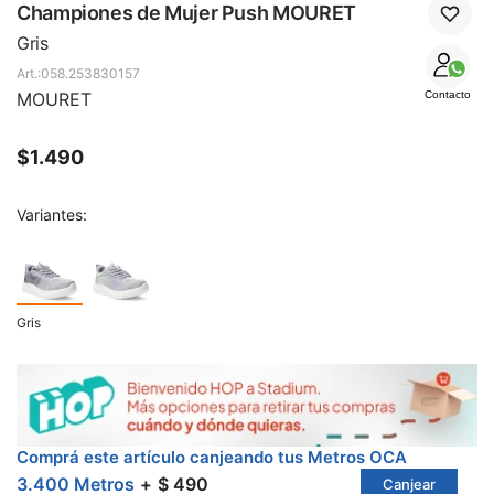
SALE
Championes de Mujer Push MOURET
Gris
058.253830157
MOURET
Contacto
$
1.490
Variantes:
Gris
Comprá este artículo canjeando tus Metros OCA
3.400 Metros
$ 490
Canjear