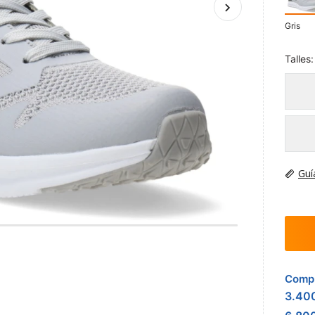
Gris
Talles:
Guí
Compr
3.40