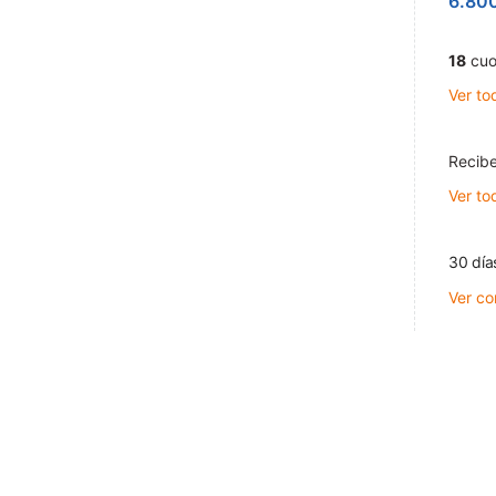
6.80
18
cuo
Ver to
Recibe
Ver to
30 día
Ver co