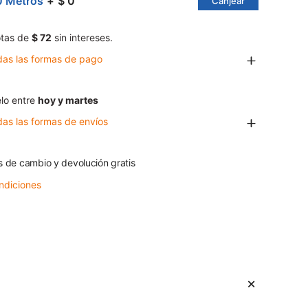
0 Metros
$ 0
Canjear
tas de
$ 72
sin intereses.
das las formas de pago
lo entre
hoy y martes
das las formas de envíos
s de cambio y devolución gratis
ndiciones