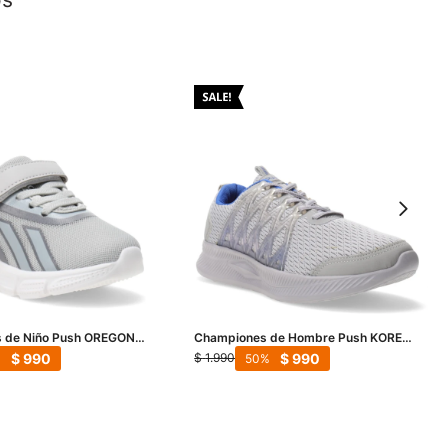
 de Niño Push OREGON
Championes de Hombre Push KORE
 Gris
con detalle en lateral - Gris
$
990
$
990
$
1.990
50