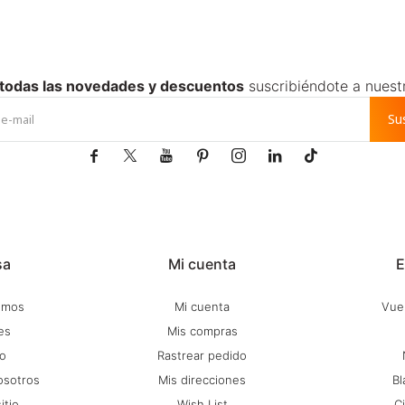
 todas las novedades y descuentos
suscribiéndote a nuest
Su







sa
Mi cuenta
E
omos
Mi cuenta
Vuel
es
Mis compras
o
Rastrear pedido
osotros
Mis direcciones
Bl
itio
Wish List
C