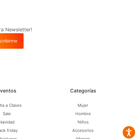
ra Newsletter!
scribirme
ventos
Categorías
ta a Clases
Mujer
Sale
Hombre
Navidad
Niños
ack friday
Accesorios
Accesib
iberlunes
Marcas