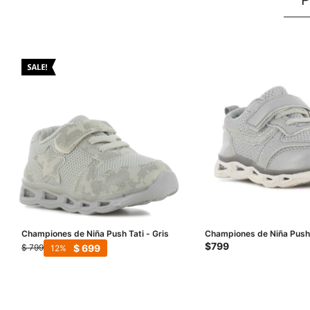
Championes de Niña Push Tati - Gris
Championes de Niña Push 
y glitter NINA - Gris
$
799
$
699
$
799
12