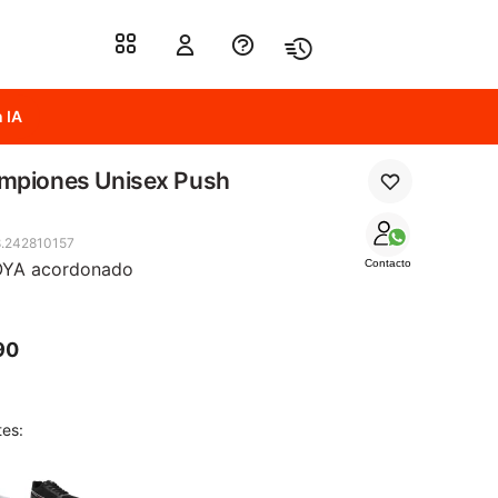
 IA
mpiones Unisex Push
.242810157
Contacto
YA acordonado
90
tes: