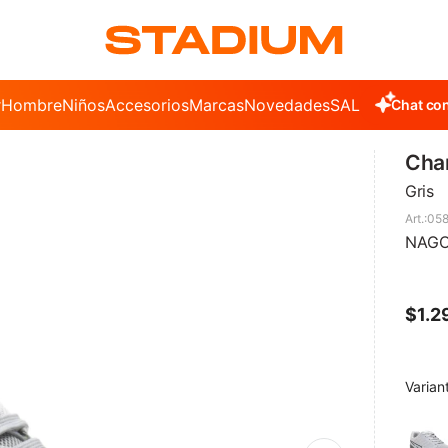
r
Hombre
Niños
Accesorios
Marcas
Novedades
SALE
Chat con
Cha
Gris
058
NAGO
$
1.2
Varian