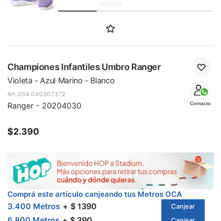
SALE
Championes Infantiles Umbro Ranger
Violeta - Azul Marino - Blanco
054.040307372
Ranger - 20204030
Contacto
$
2.390
Comprá este artículo canjeando tus Metros OCA
3.400 Metros
$ 1390
Canjear
6.800 Metros
$ 390
Canjear