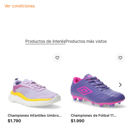
Ver condiciones
Productos de interés
Productos más vistos
Championes Infantiles Umbro
Championes de Fútbol 11
Core - Violeta - Amarillo
Infantiles Umbro Classico II HG
$
1.790
$
1.990
- Violeta - Fucsia - Amarillo
Fluo