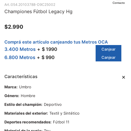
Contacto
054.20103788-D9C25002
Championes Fútbol Legacy Hg
$
2.990
Comprá este artículo canjeando tus Metros OCA
3.400 Metros
$ 1990
Canjear
6.800 Metros
$ 990
Canjear
Características
Marca
Umbro
Género
Hombre
Estilo del champión
Deportivo
Materiales del exterior
Textil y Sintético
Deportes recomendados
Fútbol 11
Material de la suela
Tpu