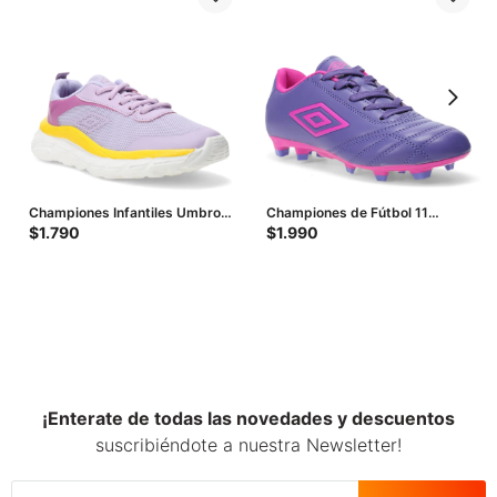
Championes Infantiles Umbro
Championes de Fútbol 11
Core - Violeta - Amarillo
Infantiles Umbro Classico II HG
$
1.790
$
1.990
- Violeta - Fucsia - Amarillo
Fluo
¡Enterate de todas las novedades y descuentos
suscribiéndote a nuestra Newsletter!