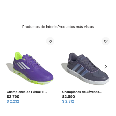
Productos de interés
Productos más vistos
Championes de Fútbol 11
Championes de Jóvenes
Infantiles Adidas III FxG -
Adidas Breaknet Sleek Junior -
$
2.790
$
2.890
Púrpura - Blanco - Amarillo
Violeta - Azul
$
2.232
$
2.312
Limon