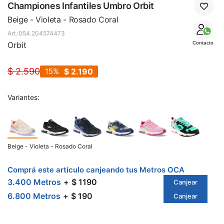
SALE
Championes Infantiles Umbro Orbit
Beige - Violeta - Rosado Coral
054.204574473
Orbit
Contacto
$
2.590
15
$
2.190
Variantes:
Beige - Violeta - Rosado Coral
Comprá este artículo canjeando tus Metros OCA
3.400 Metros
$ 1190
Canjear
6.800 Metros
$ 190
Canjear