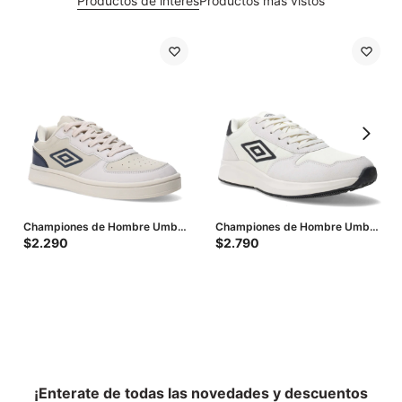
Productos de interés
Productos más vistos
Championes de Hombre Umbro
Championes de Hombre Umbro
Milo - Beige - Azul Marino
- Beige
$
2.290
$
2.790
¡Enterate de todas las novedades y descuentos