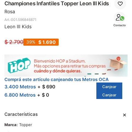
SALE
Championes Infantiles Topper Leon III Kids
Rosa
001.596846871
Leon III Kids
Contacto
$
2.790
39
$
1.690
Comprá este artículo canjeando tus Metros OCA
3.400 Metros
$ 690
Canjear
6.800 Metros
$ 0
Canjear
Características
Marca
Topper