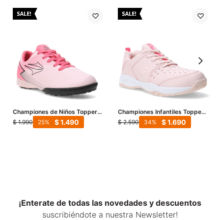
Championes de Niños Topper
Championes Infantiles Topper
Futbol 5 Stringray Iii Mach 1 -
Rod II Kids - Rosa - Rosa Coral
$
1.490
$
1.690
$
1.990
$
2.590
25
34
Rosado - Negro
¡Enterate de todas las novedades y descuentos
suscribiéndote a nuestra Newsletter!