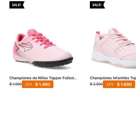
Championes de Niños Topper Futbol 5
Championes Infantiles Top
Stringray Iii Mach 1 - Rosado - Negro
Kids - Rosa - Rosa Coral
$
1.490
$
1.690
$
1.990
$
2.590
25
34