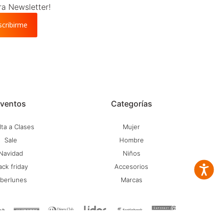
ra Newsletter!
scribirme
ventos
Categorías
ta a Clases
Mujer
Sale
Hombre
Navidad
Niños
ack friday
Accesorios
Accesib
iberlunes
Marcas