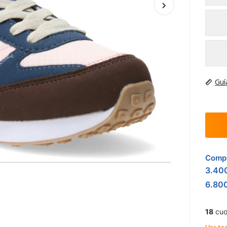
Guí
Compr
3.40
6.80
18
cuo