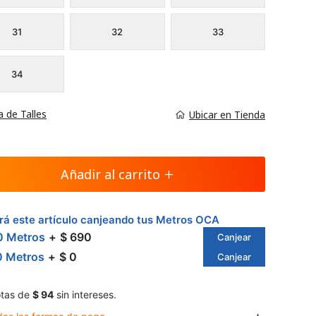
31
32
33
34
a de Talles
Ubicar en Tienda
Añadir al carrito
á este artículo canjeando tus Metros OCA
0 Metros
$ 690
Canjear
0 Metros
$ 0
Canjear
tas de
$ 94
sin intereses.