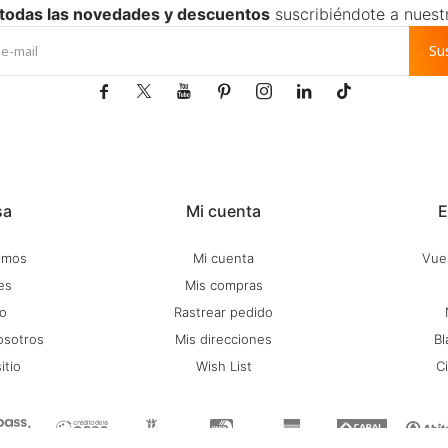
 todas las novedades y descuentos
suscribiéndote a nuest
Su







sa
Mi cuenta
E
omos
Mi cuenta
Vuel
es
Mis compras
o
Rastrear pedido
osotros
Mis direcciones
Bl
itio
Wish List
C