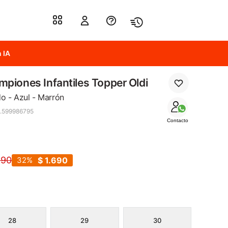
 IA
piones Infantiles Topper Oldi
o - Azul - Marrón
.599986795
Contacto
490
32
$
1.690
28
29
30