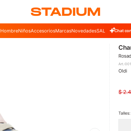
r
Hombre
Niños
Accesorios
Marcas
Novedades
SALE
Chat con
Cham
Rosad
001
Oldi
$
2.
Talles: