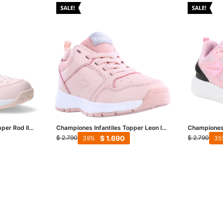
per Rod II
Championes Infantiles Topper Leon III
Championes 
Kids - Rosa
Kids - Rosa
$
1.690
$
2.790
$
2.790
39
35