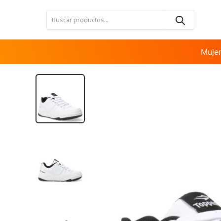
Nota:
este
sitio
web
incluye
Muje
un
sistema
de
accesibilidad.
Presione
Control-
F11
para
ajustar
el
sitio
web
a
las
personas