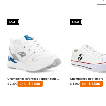
Championes Infantiles Topper Zurich II
Championes de Hombre T
Kids - Blanco - Gris
Wagon - Blanco
$
1.490
$
1.590
$
2.290
$
1.690
34
5