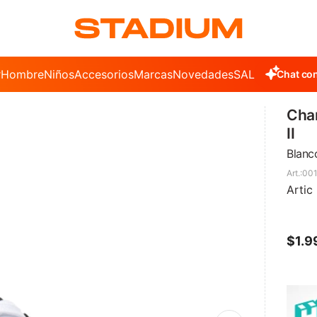
r
Hombre
Niños
Accesorios
Marcas
Novedades
SALE
Chat con
Cham
II
Blanc
001
Artic 
$
1.9