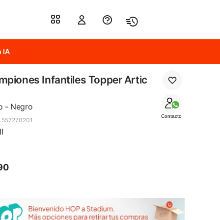
 IA
piones Infantiles Topper Artic
o - Negro
Contacto
.557270201
II
90