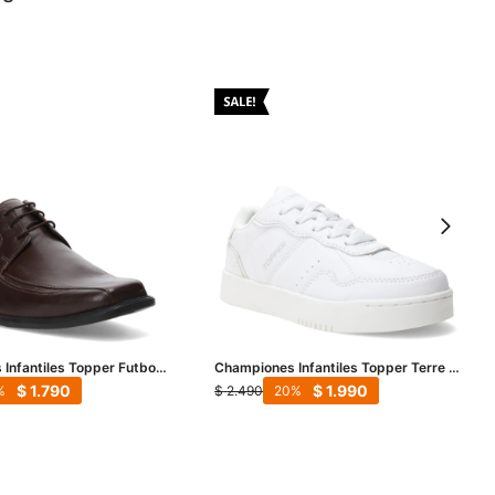
Infantiles Topper Futbol
Championes Infantiles Topper Terre -
V - Blanco - Negro
Blanco
$
1.790
$
1.990
$
2.490
20