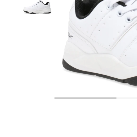
con
discapacidad
visual
que
están
usando
un
lector
de
pantalla;
Presione
Control-
F10
para
abrir
un
menú
de
accesibilidad.