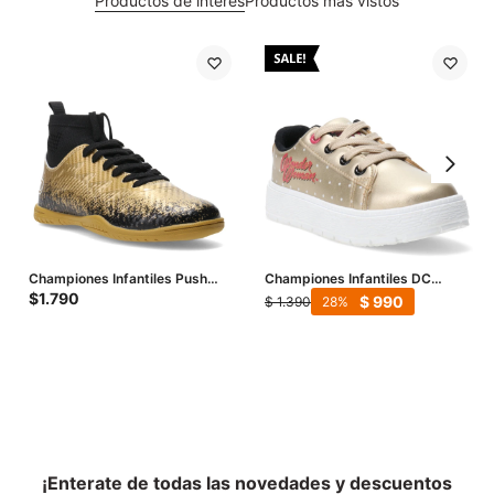
Productos de interés
Productos más vistos
Championes Infantiles Push
Championes Infantiles DC
KURO con media - Dorado
Wonder Woman - Dorado - Rojo
$
1.790
$
990
$
1.390
28
- Negro
¡Enterate de todas las novedades y descuentos