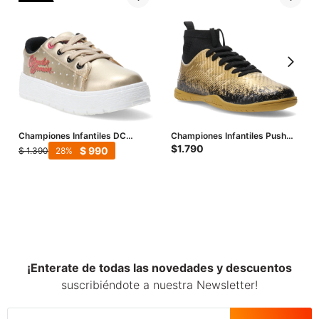
Championes Infantiles DC
Championes Infantiles Push
Wonder Woman - Dorado - Rojo
KURO con media - Dorado
$
1.790
$
990
$
1.390
28
- Negro
¡Enterate de todas las novedades y descuentos
suscribiéndote a nuestra Newsletter!