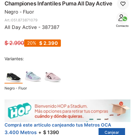
SALE
Championes Infantiles Puma All Day Active
Negro - Fluor
051.873871079
All Day Active - 387387
Contacto
$
2.990
20
$
2.390
Variantes:
Negro - Fluor
Comprá este artículo canjeando tus Metros OCA
3.400 Metros
$ 1390
Canjear