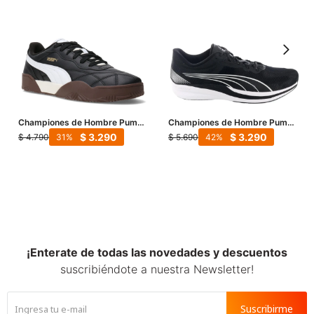
Championes de Hombre Puma
Championes de Hombre Puma
Tifosi - Negro - Blanco
Redeem Profoam - Negro -
$
3.290
$
3.290
$
4.790
$
5.690
31
42
Blanco
¡Enterate de todas las novedades y descuentos
suscribiéndote a nuestra Newsletter!
Suscribirme