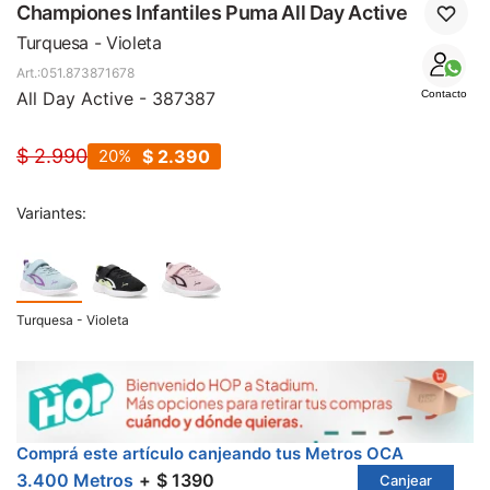
SALE
Championes Infantiles Puma All Day Active
Turquesa - Violeta
051.873871678
All Day Active - 387387
Contacto
$
2.990
20
$
2.390
Variantes:
Turquesa - Violeta
Comprá este artículo canjeando tus Metros OCA
3.400 Metros
$ 1390
Canjear