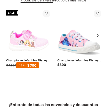
Productos de interés
Productos más vistos
Championes Infantiles Disney
Championes Infantiles Disney
Princesa Dream - Rosado
Stich - Rosado - Celeste
$
890
$
790
$
1.390
43
¡Enterate de todas las novedades y descuentos