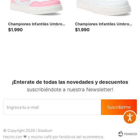
Championes Infantiles Umbro
Championes Infantiles Umbro
Steve Junior - Blanco - Rosado
Max Junior - Blanco - Blanco
$
1.990
$
1.990
¡Enterate de todas las novedades y descuentos
suscribiéndote a nuestra Newsletter!
Suscribirme
Accesib







© Copyright 2026 / Stadium