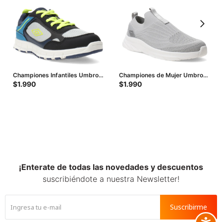
Championes Infantiles Umbro -
Championes de Mujer Umbro
Gris - Negro - Amarillo Lima
Glide - Gris
$
1.990
$
1.990
¡Enterate de todas las novedades y descuentos
suscribiéndote a nuestra Newsletter!
Suscribirme
Accesib