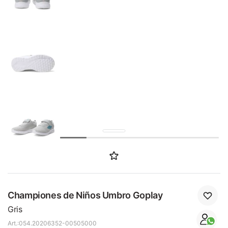
SALE
Championes de Niños Umbro Goplay
Gris
054.20206352-00505000