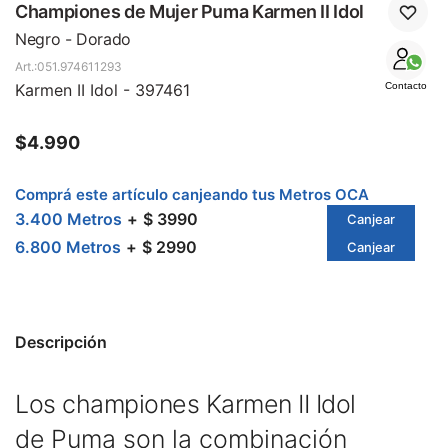
SALE
Championes de Mujer Puma Karmen II Idol
Negro - Dorado
051.974611293
Karmen II Idol - 397461
Contacto
$
4.990
Comprá este artículo canjeando tus Metros OCA
3.400 Metros
$ 3990
Canjear
6.800 Metros
$ 2990
Canjear
Descripción
Los championes Karmen II Idol
de
Puma
son la combinación