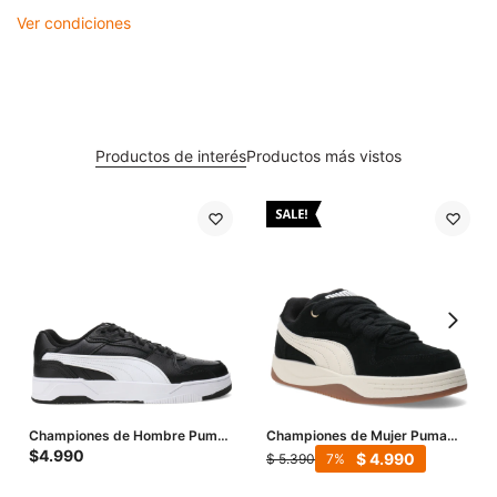
Ver condiciones
Productos de interés
Productos más vistos
Championes de Hombre Puma
Championes de Mujer Puma
Rebound Break - Negro -
Park Luna SD - Negro - Beige
$
4.990
$
4.990
$
5.390
7
Blanco