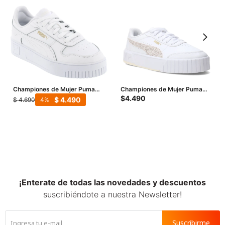
Championes de Mujer Puma
Championes de Mujer Puma
Carina Street - Blanco - Dorado
Carina Mía Topcat - Blanco -
$
4.490
$
4.490
$
4.690
4
Animal Print
¡Enterate de todas las novedades y descuentos
suscribiéndote a nuestra Newsletter!
Suscribirme