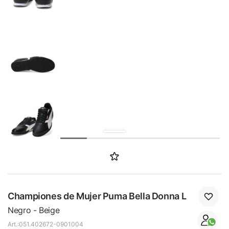
SALE
Championes de Mujer Puma Bella Donna L
Negro - Beige
051.402672-0901004