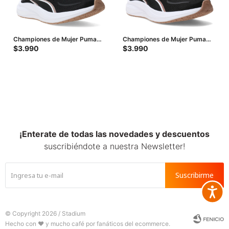
Championes de Mujer Puma
Championes de Mujer Puma
Skyrocket Lite 2 W - Negro -
Skyrocket Lite 2 - Negro -
$
3.990
$
3.990
Dorado - Blanco
Rosado
¡Enterate de todas las novedades y descuentos
suscribiéndote a nuestra Newsletter!
Suscribirme
Accesib







© Copyright 2026 / Stadium