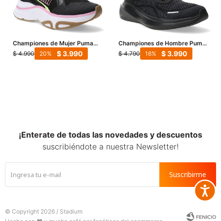
Championes de Mujer Puma
Championes de Hombre Puma
Softride Divine Running -
Skyrocket Lite Engineered -
$
3.990
$
3.990
$
4.990
$
4.790
20
16
Negro - Rosado - Fluor
Negro - Gris
¡Enterate de todas las novedades y descuentos
suscribiéndote a nuestra Newsletter!
Suscribirme
Accesib







© Copyright 2026 / Stadium