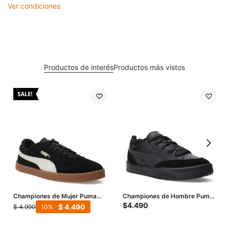
Ver condiciones
Productos de interés
Productos más vistos
Championes de Mujer Puma
Championes de Hombre Puma
Club II Era Suede - Negro -
Park Lifestyle Og - Negro
$
4.490
$
4.490
$
4.990
10
Natural