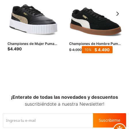
Championes de Mujer Puma
Championes de Hombre Puma
Carina Mía Topcat - Negro -
Club II Era Suede - Negro -
$
4.490
$
4.490
$
4.990
10
Animal Print
Beige Natural
¡Enterate de todas las novedades y descuentos
suscribiéndote a nuestra Newsletter!
Suscribirme
Accesib